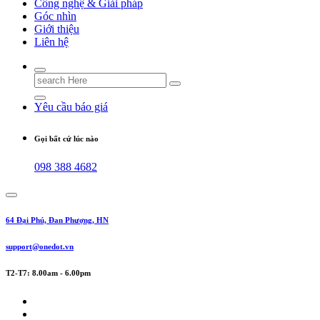
Công nghệ & Giải pháp
Góc nhìn
Giới thiệu
Liên hệ
Search
for:
Yêu cầu báo giá
Gọi bất cứ lúc nào
098 388 4682
64 Đại Phú, Đan Phượng, HN
support@onedot.vn
T2-T7: 8.00am - 6.00pm