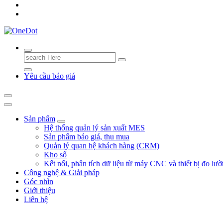
Search
for:
Yêu cầu báo giá
Sản phẩm
Hệ thống quản lý sản xuất MES
Sản phẩm báo giá, thu mua
Quản lý quan hệ khách hàng (CRM)
Kho số
Kết nối, phân tích dữ liệu từ máy CNC và thiết bị đo lư
Công nghệ & Giải pháp
Góc nhìn
Giới thiệu
Liên hệ