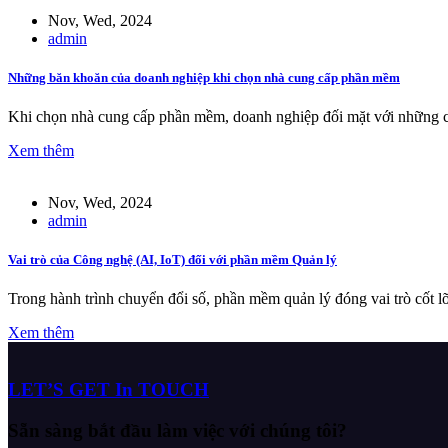
Nov, Wed, 2024
admin
Những băn khoăn của doanh nghiệp khi chọn nhà cung cấp phần mềm
Khi chọn nhà cung cấp phần mềm, doanh nghiệp đối mặt với những cân
Xem thêm
Nov, Wed, 2024
admin
Vai trò của Công nghệ (AI, IoT) đối với phần mềm Quản lý
Trong hành trình chuyển đổi số, phần mềm quản lý đóng vai trò cốt l
Xem thêm
LET’S GET In TOUCH
Sẵn sàng bắt đầu làm việc với chúng tôi?