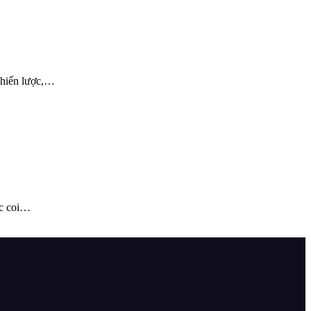
chiến lược,…
ợc coi…